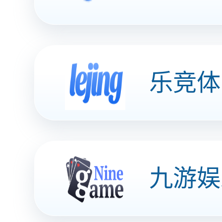
2
国足热身赛2比1战胜新加坡队
中国国家男子足球队近日在一场封闭热身赛中，
2026-06-06
3
意外！他是国安队本土球员唯一点名夸
在中超联赛竞争日趋白热化的背景下，北京国
2026-06-05
4
单季场均三双再现江湖：东契奇28.5分9
北京时间2023年4月10日，随着达拉斯独行
2026-06-12
5
Apex英雄ALGS：TSM战队决赛圈分
在近日结束的《Apex英雄》全球系列赛（ALG
2026-07-28