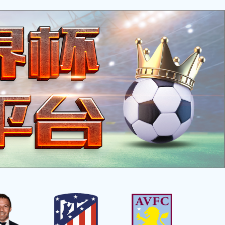
注册入口
从这里开始