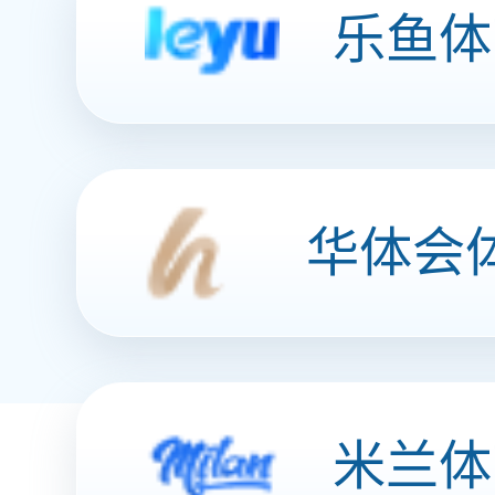
上一篇：
罚球命中率100%！杜兰特季后赛罚球…
精选推荐
1
天津津门虎U23球员场均出场时间45
随着中国足协U23政策在各俱乐部的落地执行
2026-07-23